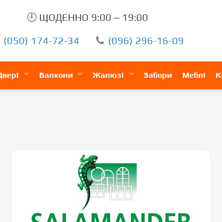
🕘 ЩОДЕННО 9:00 – 19:00
(050) 174-72-34
(096) 296-16-09
Двері
Балкони
Жалюзі
Забори
Меблі
К