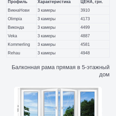
Профиль
Характеристика
ЦЕНА, грн.
ВикнаНови
3 камеры
3910
Olimpia
3 камеры
4173
Виконда
3 камеры
4499
Veka
3 камеры
4887
Kommerling
3 камеры
4581
Rehau
3 камеры
4948
Балконная рама прямая в 5-этажный
дом