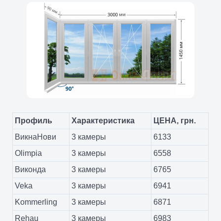
Профиль
Характеристика
ЦЕНА, грн.
ВикнаНови
3 камеры
6133
Olimpia
3 камеры
6558
Виконда
3 камеры
6765
Veka
3 камеры
6941
Kommerling
3 камеры
6871
Rehau
3 камеры
6983