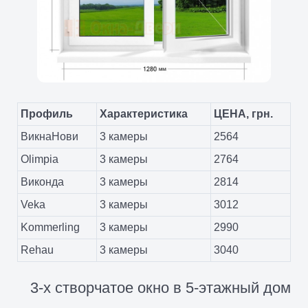
Профиль
Характеристика
ЦЕНА, грн.
ВикнаНови
3 камеры
2564
Olimpia
3 камеры
2764
Виконда
3 камеры
2814
Veka
3 камеры
3012
Kommerling
3 камеры
2990
Rehau
3 камеры
3040
3-х створчатое окно в 5-этажный дом