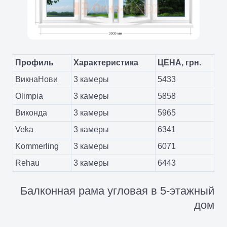
Профиль
Характеристика
ЦЕНА, грн.
ВикнаНови
3 камеры
5433
Olimpia
3 камеры
5858
Виконда
3 камеры
5965
Veka
3 камеры
6341
Kommerling
3 камеры
6071
Rehau
3 камеры
6443
Балконная рама угловая в 5-этажный
дом